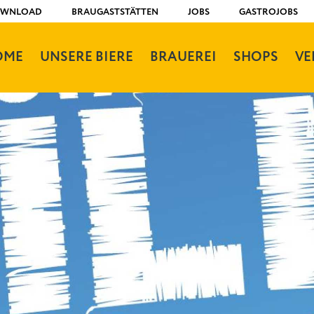
DOWNLOAD
BRAUGASTSTÄTTEN
JOBS
GASTROJOBS
OME
UNSERE BIERE
BRAUEREI
SHOPS
VE