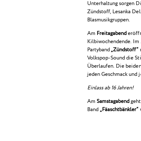
Unterhaltung sorgen D
Zündstoff, Lesanka Del
Blasmusikgruppen.
Am
Freitagabend
eröff
Kilbiwochendende. Im A
Partyband
„Zündstoff“
Volkspop-Sound die St
Überlaufen. Die beiden
jeden Geschmack und j
Einlass ab 16 Jahren!
Am
Samstagabend
geht
Band
„Fäaschtbänkler“