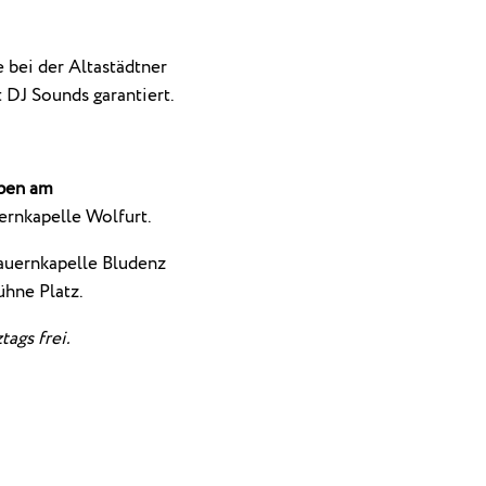
 bei der Altastädtner
t DJ Sounds garantiert.
pen am
ernkapelle Wolfurt.
auernkapelle Bludenz
ühne Platz.
tags frei.